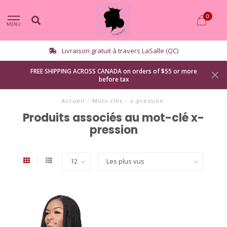
0
MENU
Livraison gratuit à travers LaSalle (QC)
FREE SHIPPING ACROSS CANADA on orders of $55 or more
before tax
Accueil
/
Mots-clés
/
x-pression
Produits associés au mot-clé x-
pression