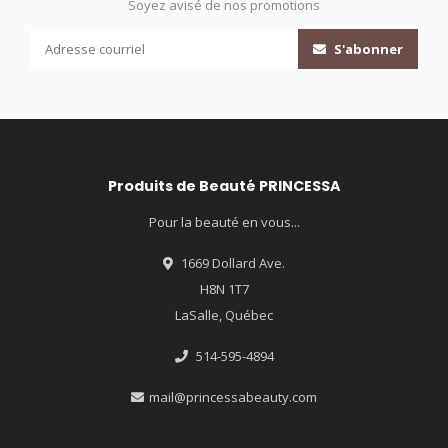
Soyez avisé de nos promotions
S'abonner
Produits de Beauté PRINCESSA
Pour la beauté en vous...
1669 Dollard Ave.
H8N 1T7
LaSalle, Québec
514-595-4894
mail@princessabeauty.com