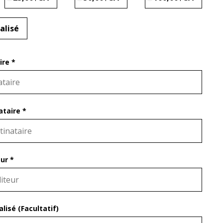
alisé
re *
ataire *
ur *
isé (Facultatif)