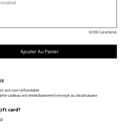
0
/200 Caractères
it
ses are non-refundable
 carte-cadeau est immédiatement envoyé au destinataire
ift card?
ce