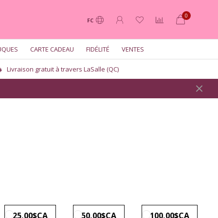
0
FC
UQUES
CARTE CADEAU
FIDÉLITÉ
VENTES
Livraison gratuit à travers LaSalle (QC)
25,00$CA
50,00$CA
100,00$CA