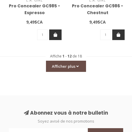
L.A. GIRL
L.A. GIRL
Pro Concealer GC985 -
Pro Concealer GC986 -
Espresso
Chestnut
9,49$CA
9,49$CA
Affiche
1
-
12
de 18
Afficher plus
Abonnez vous à notre bulletin
Soyez avisé de nos promotions