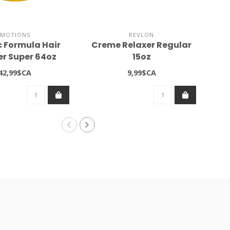
MOTIONS
REVLON
c Formula Hair
Creme Relaxer Regular
C
er Super 64oz
15oz
42,99$CA
9,99$CA