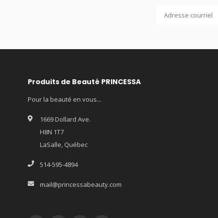
Produits de Beauté PRINCESSA
Pour la beauté en vous...
1669 Dollard Ave.
H8N 1T7
LaSalle, Québec
514-595-4894
mail@princessabeauty.com