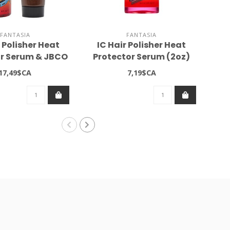
FANTASIA
FANTASIA
r Polisher Heat
IC Hair Polisher Heat
OR
or Serum & JBCO
Protector Serum (2oz)
el (2oz)
17,49$CA
7,19$CA