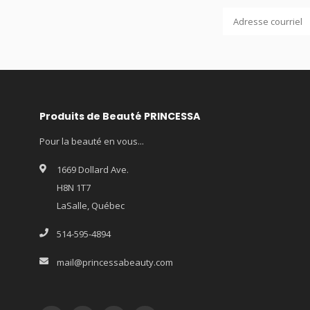
Produits de Beauté PRINCESSA
Pour la beauté en vous...
1669 Dollard Ave.
H8N 1T7
LaSalle, Québec
514-595-4894
mail@princessabeauty.com