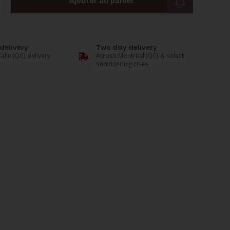
Ajouter au panier
delivery
Two day delivery
alle (QC) delivery
Across Montreal (QC) & select
surrounding cities