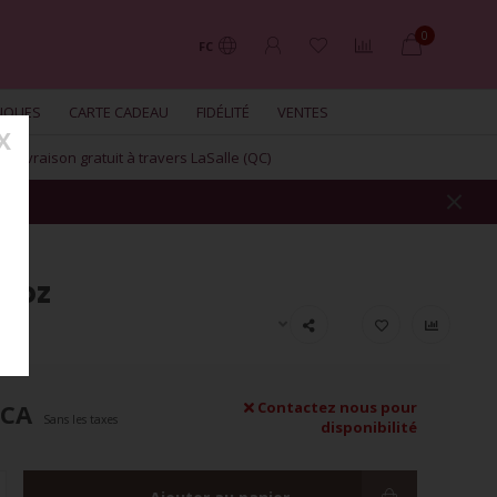
0
FC
UQUES
CARTE CADEAU
FIDÉLITÉ
VENTES
X
Livraison gratuit à travers LaSalle (QC)
20oz
RE
$CA
Contactez nous pour
Sans les taxes
disponibilité