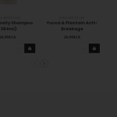
EA MOISTURE
SHEA MOISTURE
rosity Shampoo
Yucca & Plantain Anti-
(384ml)
Breakage
Mo
Strengthening Masque
26,99$CA
20,99$CA
12oz