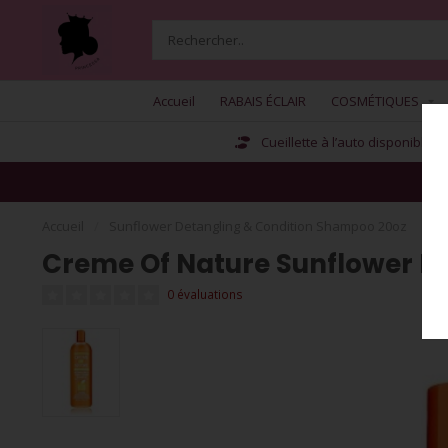
Accueil
RABAIS ÉCLAIR
COSMÉTIQUES
Cueillette à l’auto disponible
Accueil
/
Sunflower Detangling & Condition Shampoo 20oz
Creme Of Nature Sunflower D
0 évaluations