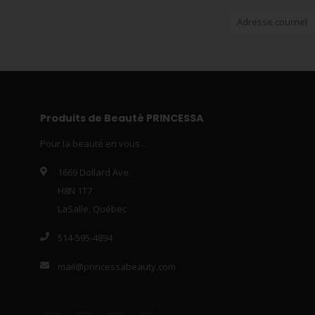
Produits de Beauté PRINCESSA
Pour la beauté en vous...
1669 Dollard Ave.
H8N 1T7
LaSalle, Québec
514-595-4894
mail@princessabeauty.com