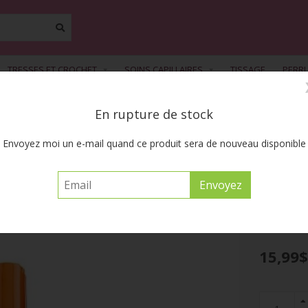
TRESSES ET CROCHET
SOINS CAPILLAIRES
TISSAGE
PERR
En rupture de stock
FREE SHIPPING ACROSS CANADA on orders of $55 or more before tax
Envoyez moi un e-mail quand ce produit sera de nouveau disponible
etangling & Condition Shampoo 
CREME OF NATU
15,99