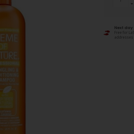
Next day 
Free for LaS
addresses