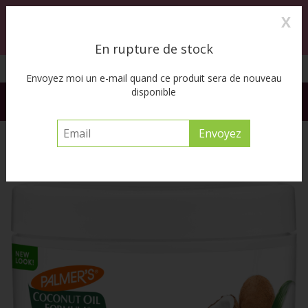
X
0
MENU
En rupture de stock
Cueillette à l’auto disponible
Envoyez moi un e-mail quand ce produit sera de nouveau
disponible
FREE SHIPPING ACROSS CANADA on orders of $55 or more
before tax
Accueil
/
Coconut Oil Moisture Gro Hairdress 5.25z