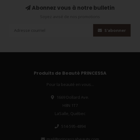
Abonnez vous à notre bulletin
Soyez avisé de nos promotions
S'abonner
Produits de Beauté PRINCESSA
Pour la beauté en vous...
1669 Dollard Ave.
H8N 1T7
LaSalle, Québec
514-595-4894
mail@princessabeauty.com