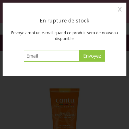
X
0
MENU
En rupture de stock
Cueillette à l’auto disponible
Envoyez moi un e-mail quand ce produit sera de nouveau
disponible
FREE SHIPPING ACROSS CANADA on orders of $55 or more
before tax
Accueil
/
Shea Butter Complete Conditioning Co-Wash 10oz