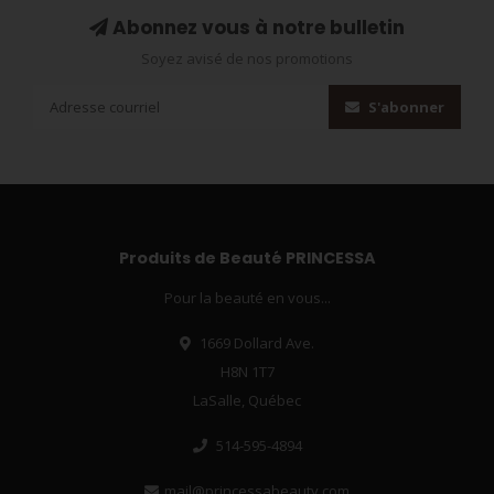
Abonnez vous à notre bulletin
Soyez avisé de nos promotions
S'abonner
Produits de Beauté PRINCESSA
Pour la beauté en vous...
1669 Dollard Ave.
H8N 1T7
LaSalle, Québec
514-595-4894
mail@princessabeauty.com