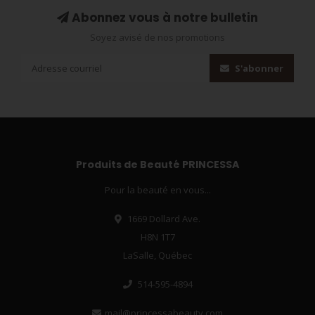
Abonnez vous à notre bulletin
Soyez avisé de nos promotions
S'abonner
Produits de Beauté PRINCESSA
Pour la beauté en vous...
1669 Dollard Ave.
H8N 1T7
LaSalle, Québec
514-595-4894
mail@princessabeauty.com