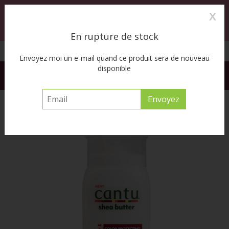
X
0
MENU
En rupture de stock
Cueillette à l’auto disponible
Envoyez moi un e-mail quand ce produit sera de nouveau
disponible
FREE SHIPPING ACROSS CANADA on orders of $55 or more
before tax
Accueil
/
Shea Butter Color Protecting Conditioner 13.5oz