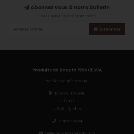
Abonnez vous à notre bulletin
Soyez avisé de nos promotions
S'abonner
Produits de Beauté PRINCESSA
Pour la beauté en vous...
1669 Dollard Ave.
H8N 1T7
LaSalle, Québec
514-595-4894
mail@princessabeauty.com