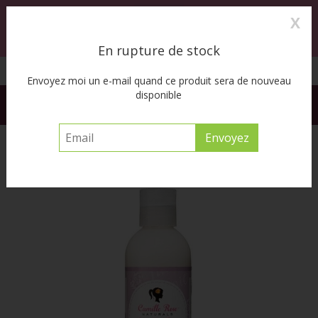
X
0
MENU
En rupture de stock
C)
Cueillette à l’auto disponible
Envoyez moi un e-mail quand ce produit sera de nouveau
disponible
FREE SHIPPING ACROSS CANADA on orders of $55 or more
before tax
Accueil
/
Kids Sundae Glaze Mandarin Leave-In