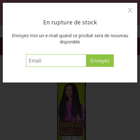
X
0
MENU
En rupture de stock
Cueillette à l’auto disponible
Envoyez moi un e-mail quand ce produit sera de nouveau
disponible
FREE SHIPPING ACROSS CANADA on orders of $55 or more
before tax
Accueil
/
Twist 24"