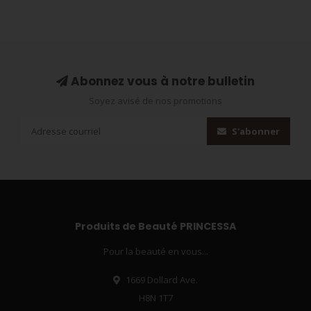
Abonnez vous à notre bulletin
Soyez avisé de nos promotions
S'abonner
Produits de Beauté PRINCESSA
Pour la beauté en vous...
1669 Dollard Ave.
H8N 1T7