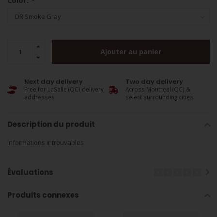
Color:
*
Ajouter au panier
Next day delivery
Two day delivery
Free for LaSalle (QC) delivery
Across Montreal (QC) &
addresses
select surrounding cities
Description du produit
Informations introuvables
Évaluations
Produits connexes