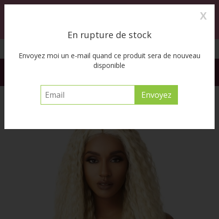
X
0
MENU
En rupture de stock
Cueillette à l’auto disponible
Envoyez moi un e-mail quand ce produit sera de nouveau
disponible
FREE SHIPPING ACROSS CANADA on orders of $55 or more
before tax
Accueil
/
Brazilian Boutique - Super Wave