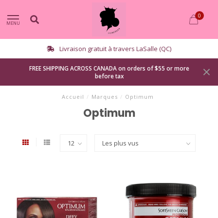
0
MENU
lle (QC)
Cueillette à l’auto dispo
FREE SHIPPING ACROSS CANADA on orders of $55 or more
before tax
Accueil
/
Marques
/
Optimum
Optimum