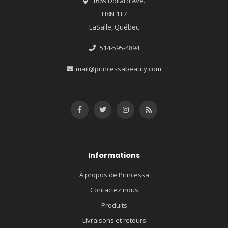
1669 Dollard Ave.
H8N 1T7
LaSalle, Québec
514-595-4894
mail@princessabeauty.com
Informations
À propos de Princessa
Contactez nous
Produits
Livraisons et retours