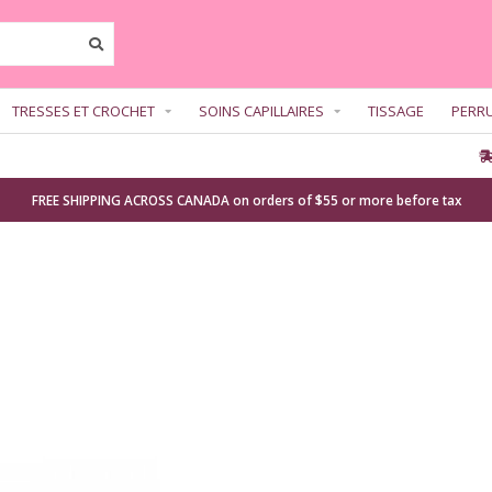
TRESSES ET CROCHET
SOINS CAPILLAIRES
TISSAGE
PERR
FREE SHIPPING ACROSS CANADA on orders of $55 or more before tax