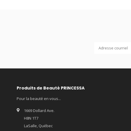
Produits de Beauté PRINCESSA
Pour la beauté en vous...
1669 Dollard Ave.
H8N 1T7
LaSalle, Québec