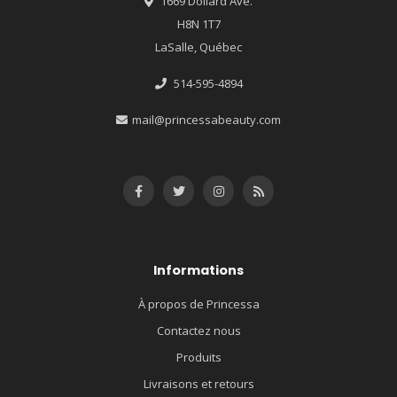
1669 Dollard Ave.
H8N 1T7
LaSalle, Québec
514-595-4894
mail@princessabeauty.com
Informations
À propos de Princessa
Contactez nous
Produits
Livraisons et retours