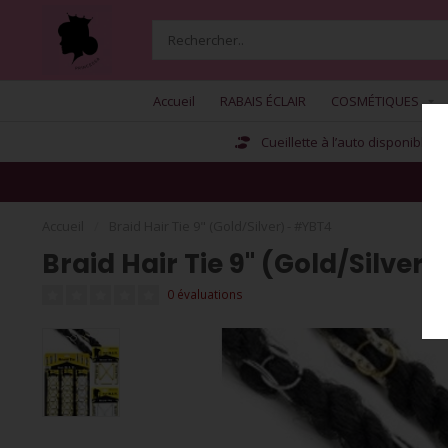
Accueil
RABAIS ÉCLAIR
COSMÉTIQUES
Cueillette à l’auto disponible
Accueil
/
Braid Hair Tie 9" (Gold/Silver) - #YBT4
Braid Hair Tie 9" (Gold/Silver
0 évaluations