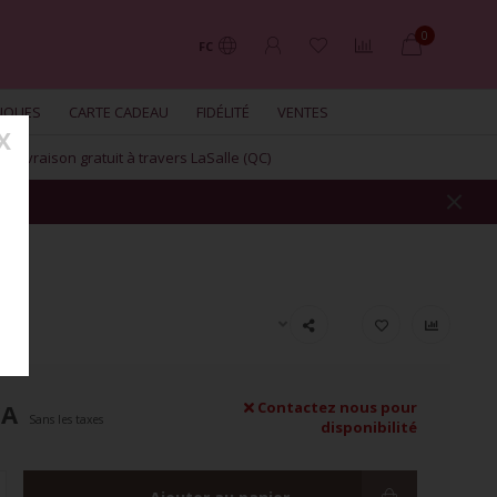
0
FC
UQUES
CARTE CADEAU
FIDÉLITÉ
VENTES
X
Livraison gratuit à travers LaSalle (QC)
CA
Contactez nous pour
Sans les taxes
disponibilité