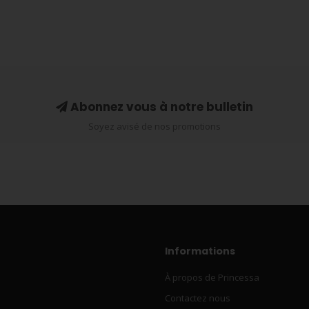
Abonnez vous à notre bulletin
Soyez avisé de nos promotions
Informations
À propos de Princessa
Contactez nous