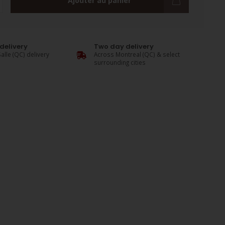
Ajouter au panier
delivery
Two day delivery
alle (QC) delivery
Across Montreal (QC) & select
surrounding cities