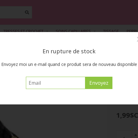
TRESSES ET CROCHET
SOINS CAPILLAIRES
TISSAGE
PERR
En rupture de stock
FREE SHIPPING ACROSS CANADA on orders of $55 or more before tax
Envoyez moi un e-mail quand ce produit sera de nouveau disponible
) - #YBT4
1,99$