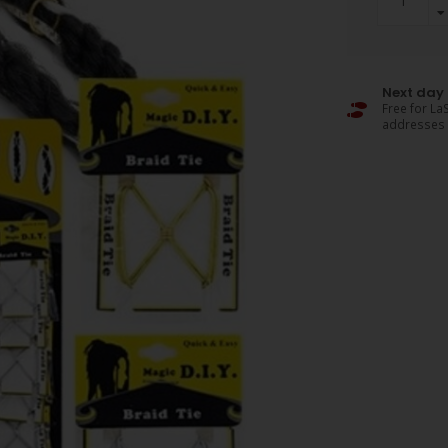
Next day 
Free for LaS
addresses