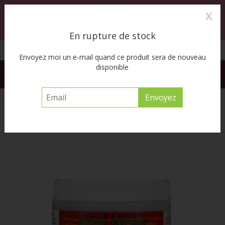
X
0
MENU
En rupture de stock
Cueillette à l’auto disponible
Envoyez moi un e-mail quand ce produit sera de nouveau
disponible
FREE SHIPPING ACROSS CANADA on orders of $55 or more
before tax
Accueil
/
Indian Healing Clay - 16oz