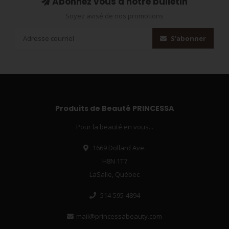
Abonnez vous à notre bulletin
Soyez avisé de nos promotions
S'abonner
Produits de Beauté PRINCESSA
Pour la beauté en vous...
1669 Dollard Ave.
H8N 1T7
LaSalle, Québec
514-595-4894
mail@princessabeauty.com