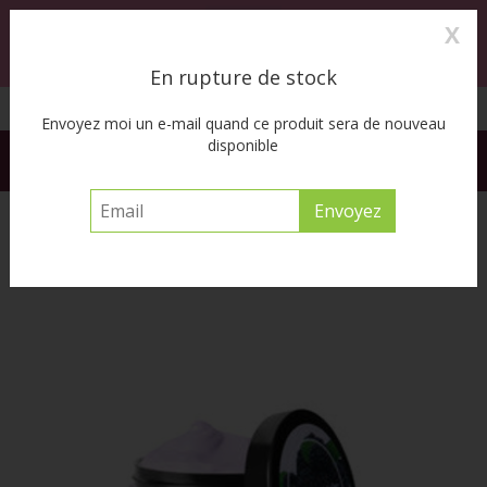
X
0
MENU
En rupture de stock
Cueillette à l’auto disponible
Envoyez moi un e-mail quand ce produit sera de nouveau
disponible
FREE SHIPPING ACROSS CANADA on orders of $55 or more
before tax
Accueil
/
Fusions Tress Boost 8oz