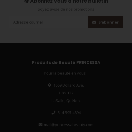
Abonnez vous à notre bulletin
Soyez avisé de nos promotions
S'abonner
Produits de Beauté PRINCESSA
Pour la beauté en vous...
1669 Dollard Ave.
H8N 1T7
LaSalle, Québec
514-595-4894
mail@princessabeauty.com