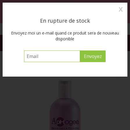
X
0
MENU
En rupture de stock
Cueillette à l’auto disponible
Envoyez moi un e-mail quand ce produit sera de nouveau
disponible
FREE SHIPPING ACROSS CANADA on orders of $55 or more
before tax
Accueil
/
Pro Vitamin Leave-In Conditioner 16oz