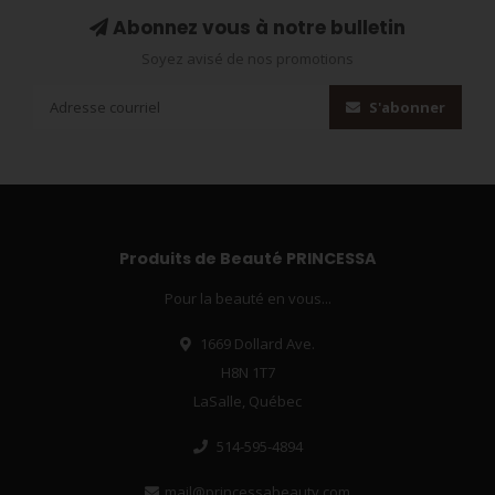
Abonnez vous à notre bulletin
Soyez avisé de nos promotions
S'abonner
Produits de Beauté PRINCESSA
Pour la beauté en vous...
1669 Dollard Ave.
H8N 1T7
LaSalle, Québec
514-595-4894
mail@princessabeauty.com