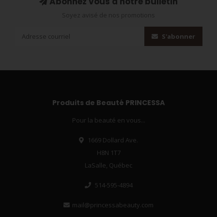
Abonnez vous à notre bulletin
Soyez avisé de nos promotions
S'abonner
Produits de Beauté PRINCESSA
Pour la beauté en vous...
1669 Dollard Ave.
H8N 1T7
LaSalle, Québec
514-595-4894
mail@princessabeauty.com