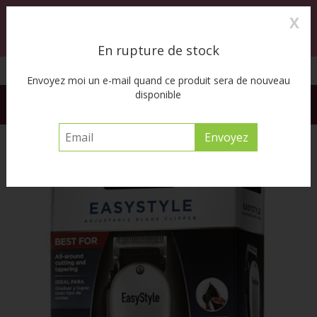
X
0
MENU
En rupture de stock
Cueillette à l’auto disponible
Envoyez moi un e-mail quand ce produit sera de nouveau
disponible
FREE SHIPPING ACROSS CANADA on orders of $55 or more
before tax
Accueil
/
Easy Style Clipper