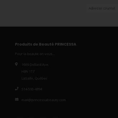
Produits de Beauté PRINCESSA
Pour la beauté en vous...
1669 Dollard Ave.
H8N 1T7
LaSalle, Québec
514-595-4894
mail@princessabeauty.com