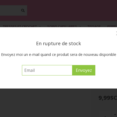
TRESSES ET CROCHET
SOINS CAPILLAIRES
TISSAGE
PERR
En rupture de stock
FREE SHIPPING ACROSS CANADA on orders of $55 or more before tax
Envoyez moi un e-mail quand ce produit sera de nouveau disponible
laxseed Smoothing Edges Gel 2.5o
AUNT JACKIE'S
9,99$