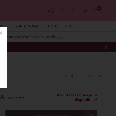
0
FC
UQUES
CARTE CADEAU
FIDÉLITÉ
VENTES
X
Livraison gratuit à travers LaSalle (QC)
z
CA
Contactez nous pour
Sans les taxes
disponibilité