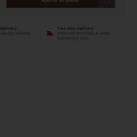
Ajouter au panier
delivery
Two day delivery
alle (QC) delivery
Across Montreal (QC) & select
surrounding cities