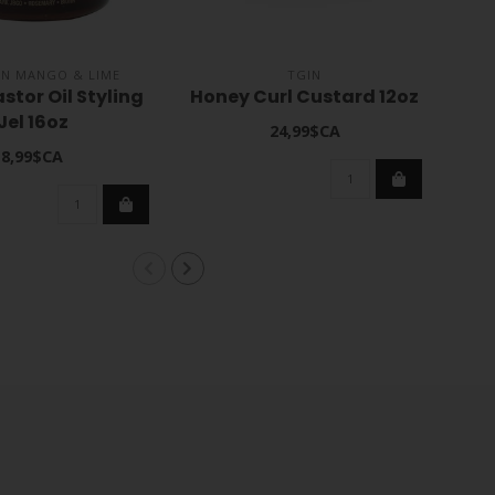
AN MANGO & LIME
TGIN
stor Oil Styling
Honey Curl Custard 12oz
Jel 16oz
Mo
24,99$CA
8,99$CA