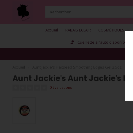
Accueil
RABAIS ÉCLAIR
COSMÉTIQUES
Cueillette à l’auto disponible
Accueil
/
Aunt Jackie's Flaxseed Smoothing Edges Gel 2.5oz
Aunt Jackie's Aunt Jackie's F
0 évaluations